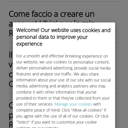
Come faccio a creare un
account Ubigi per la mia
Welcome! Our website uses cookies and
Rolls-Royce?
personal data to improve your
experience
Il mio indirizzo e-mail non
For a smooth and effective browsing experience on
viene accettato durante la
our website, we use cookies to personalise content,
deliver personalised advertising, provide social media
creazione dell'account Ubigi.
features and analyse our traffic. We also share
information about your use of our site with our social
Cosa devo fare?
media, advertising and analytics partners who may
combine it with other information that you've
provided to them or that they've collected from your
Come acquistare e attivare il
use of their services.
Manage your cookies
with
complete peace of mind. Click "Allow all cookies" if
piano dati Ubigi per la mia
you agree with the use of all of our cookies. Or click
Rolls-Royce?
"Select" if you want to customise your cookie