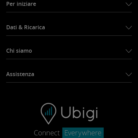
Per iniziare
Dati & Ricarica
Chi siamo
Chi siamo
Assistenza
Nella Stampa
App Ubigi
Contatti
Ubigi.com