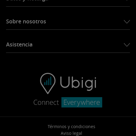
Sobre nosotros
Sobre nosotros
Asistencia
Notícias
Aplicación Ubigi
Contacto
Ubigi.com
Términos y condiciones
Aviso legal