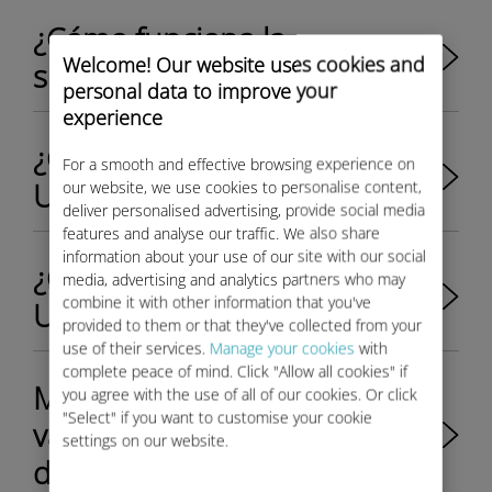
¿Cómo funciona la
Welcome! Our website uses cookies and
suscripción a Ubigi?
personal data to improve your
experience
¿Cómo uso la aplicación de
For a smooth and effective browsing experience on
Ubigi para mi Rolls-Royce?
our website, we use cookies to personalise content,
deliver personalised advertising, provide social media
features and analyse our traffic. We also share
information about your use of our site with our social
¿Cómo creo mi cuenta de
media, advertising and analytics partners who may
combine it with other information that you've
Ubigi para mi Rolls-Royce?
provided to them or that they've collected from your
use of their services.
Manage your cookies
with
complete peace of mind. Click "Allow all cookies" if
Mi dirección de email no es
you agree with the use of all of our cookies. Or click
"Select" if you want to customise your cookie
válida para crear mi cuenta
settings on our website.
de Ubigi. ¿Qué hago?