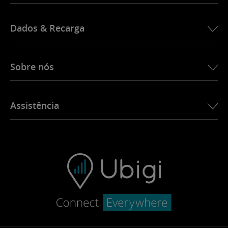
Dados & Recarga
Sobre nós
Sobre nós
Assistência
Actualidades
Aplicativo Ubigi
Contactos
Ubigi.com