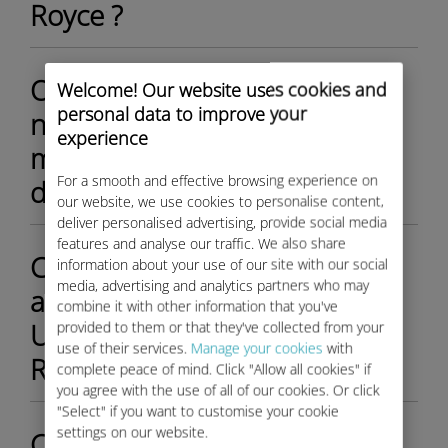
Royce ?
O meu endereço de email
Welcome! Our website uses cookies and
personal data to improve your
não foi aceite para criar a
experience
minha conta Ubigi. O que
For a smooth and effective browsing experience on
devo fazer?
our website, we use cookies to personalise content,
deliver personalised advertising, provide social media
features and analyse our traffic. We also share
Como posso comprar e
information about your use of our site with our social
media, advertising and analytics partners who may
ativar o meu plano de dados
combine it with other information that you've
Ubigi para o meu Rolls-
provided to them or that they've collected from your
use of their services.
Manage your cookies
with
Royce?
complete peace of mind. Click "Allow all cookies" if
you agree with the use of all of our cookies. Or click
"Select" if you want to customise your cookie
settings on our website.
Como posso verificar o saldo