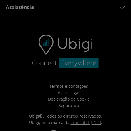
Sobre nós
Assistência
Actualidades
Aplicativo Ubigi
Contactos
Ubigi.com
Termos e condições
Aviso Legal
Declaração de Cookie
Segurança
Ubigi©. Todos os direitos reservados.
Ubigi, uma marca da
Transatel | NTT
.