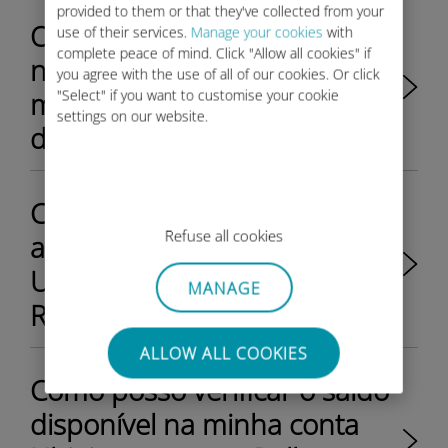
provided to them or that they've collected from your
O meu endereço de email
use of their services.
Manage your cookies
with
complete peace of mind. Click "Allow all cookies" if
não foi aceite para criar a
you agree with the use of all of our cookies. Or click
minha conta Ubigi. O que
"Select" if you want to customise your cookie
settings on our website.
devo fazer?
Como posso comprar e
Refuse all cookies
ativar o meu plano de dados
Ubigi para o meu Rolls-
MANAGE
Royce?
ALLOW ALL COOKIES
Como posso verificar o saldo
disponível na minha conta