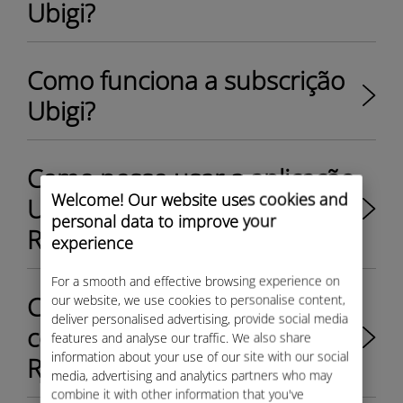
Ubigi?
Como funciona a subscrição
Ubigi?
Como posso usar a aplicação
Welcome! Our website uses cookies and
Ubigi para o meu Rolls-
personal data to improve your
Royce?
experience
For a smooth and effective browsing experience on
Como posso criar a minha
our website, we use cookies to personalise content,
deliver personalised advertising, provide social media
conta Ubigi para o meu Rolls-
features and analyse our traffic. We also share
information about your use of our site with our social
Royce ?
media, advertising and analytics partners who may
combine it with other information that you've